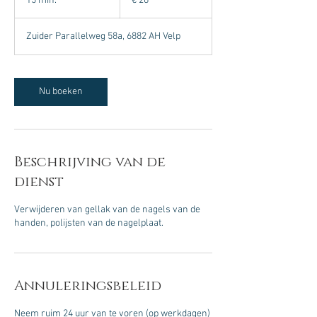
15 min.
1
€ 26
5
m
Zuider Parallelweg 58a, 6882 AH Velp
i
n
.
Nu boeken
Beschrijving van de
dienst
Verwijderen van gellak van de nagels van de
Annuleringsbeleid
Neem ruim 24 uur van te voren (op werkdagen)