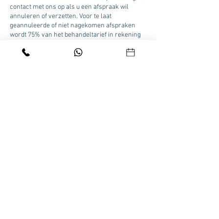
contact met ons op als u een afspraak wil
annuleren of verzetten. Voor te laat
geannuleerde of niet nagekomen afspraken
wordt 75% van het behandeltarief in rekening
gebracht.
Contactgegevens
Beau Visage Skincare Clinic Velp, Zuider
Parallelweg 58A, Velp, Nederland
HOME
|
ONLINE BOEKEN
|
FACIALS
|
BROWS &
LASHES
|
PEELINGS
|
PEDICURE
|
MEDISCH
PEDICURE
|
MANICUREN
|
ONLINE SHOPPEN
|
CONTACT