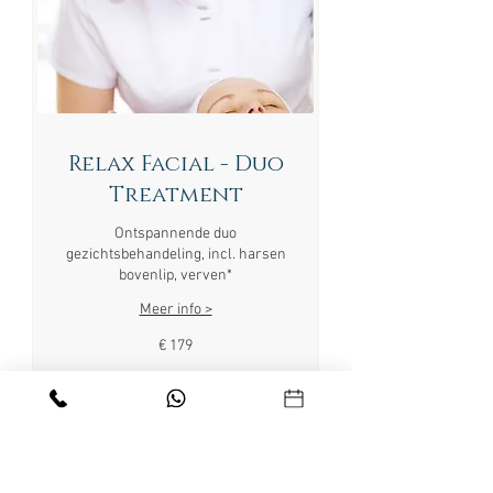
Relax Facial - Duo
Treatment
Ontspannende duo
gezichtsbehandeling, incl. harsen
bovenlip, verven*
Meer info >
179
€ 179
euro
Nu boeken