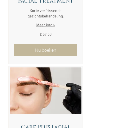
Facial Treatment
Korte verfrissende
gezichtsbehandeling.
Meer info >
57,50
€ 57,50
euro
Nu boeken
Care Plus Facial