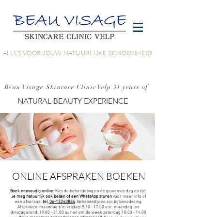
ALLES VOOR JOUW NATUURLIJKE SCHOONHEID
Beau Visage Skincare Clinic Velp 31 years of
NATURAL BEAUTY EXPERIENCE
ONLINE AFSPRAKEN BOEKEN
Boek eenvoudig online:
Kies de behandeling en de gewenste dag en tijd.
Je mag natuurlijk ook bellen of een WhatsApp sturen
voor meer info of
een afspraak:
tel.
06-12240884
. Behandeltijden zijn bij benadering.
Afspraken: maandag t/m vrijdag:
9.30 - 17.00
uur, maandag- en
dinsdagavond:
19.00 - 21.00
uur en om de week zaterdag:
10.00 - 14.00