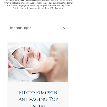
uur.
Wil je meerdere behandelingen afspreken?
Boek ze dan na elkaar.
Vindt je het lastig om een keuze te maken voor een gezichtsbehandeling?
Het is altijd mogelijk om in overleg de gekozen facial aan te passen.
Betalen kan in de salon met je telefoon, PIN of contant.
Behandelingen
Phyto Pumpkin
Anti-aging Top
Facial