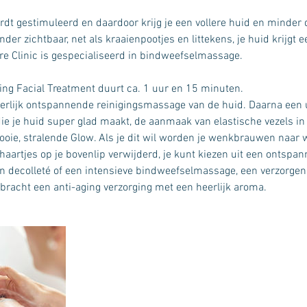
dt gestimuleerd en daardoor krijg je een vollere huid en minder d
r zichtbaar, net als kraaienpootjes en littekens, je huid krijgt e
e Clinic is gespecialiseerd in bindweefselmassage.
ng Facial Treatment duurt ca. 1 uur en 15 minuten.
heerlijk ontspannende reinigingsmassage van de huid. Daarna een
die je huid super glad maakt, de aanmaak van elastische vezels in 
ooie, stralende Glow. Als je dit wil worden je wenkbrauwen naar
de haartjes op je bovenlip verwijderd, je kunt kiezen uit een onts
 en decolleté of een intensieve bindweefselmassage, een verzorgen
racht een anti-aging verzorging met een heerlijk aroma.