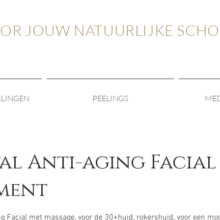
OOR JOUW NATUURLIJKE SCH
ELINGEN
PEELINGS
MED
al Anti-aging Facial
ment
g Facial met massage, voor de 30+huid, rokershuid, voor een moo