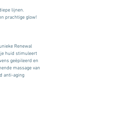
iepe lijnen.
en prachtige glow!
 unieke Renewal
je huid stimuleert
 wens geëpileerd en
pannende massage van
d anti-aging