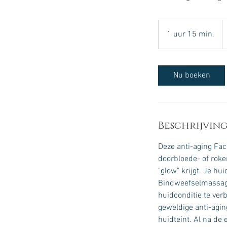
1
e
1 uur 15 min.
1
u
u
1
Nu boeken
5
m
i
n
Beschrijving
.
Deze anti-aging Faci
doorbloede- of roke
"glow" krijgt. Je h
Bindweefselmassage 
huidconditie te verb
geweldige anti-agin
huidteint. Al na de 