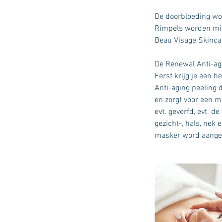
De doorbloeding wor
Rimpels worden minde
Beau Visage Skincar
De Renewal Anti-agi
Eerst krijg je een 
Anti-aging peeling 
en zorgt voor een m
evt. geverfd, evt. 
gezicht-, hals, nek
masker word aangeb