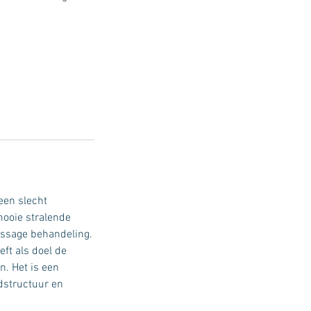
 een slecht
mooie stralende
massage behandeling.
ft als doel de
n. Het is een
dstructuur en