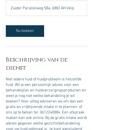
m
Zuider Parallelweg 58a, 6882 AH Velp
i
n
.
Nu boeken
Beschrijving van de
dienst
Niet iedere huid of huidprobleem is hetzelfde
huid. Wil je een persoonlijk advies voor een
behandelplan en huidverzorgingsproducten en
weet je nog niet welke behandeling je wil
boeken? Voor uitleg adviseren wij om dan een
gratis en vrijblijvende intake in te plannen, of
ons op te bellen tel. 0612240884. Een afspraak
maken kan ook online. Bij de gratis intake wordt
advies gegeven welke gezichtsbehandeling
voor uw huid optimaal is. Je kunt aansluitend