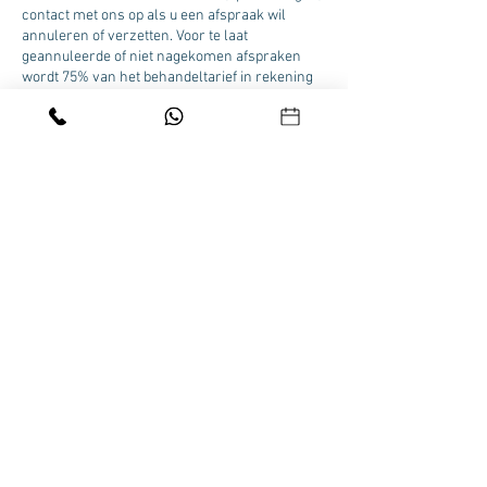
contact met ons op als u een afspraak wil
annuleren of verzetten. Voor te laat
geannuleerde of niet nagekomen afspraken
wordt 75% van het behandeltarief in rekening
gebracht.
Contactgegevens
Beau Visage Skincare Clinic Velp, Zuider
Parallelweg 58A, Velp, Nederland
HOME
|
ONLINE BOEKEN
|
FACIALS
|
BROWS &
LASHES
|
PEELINGS
|
PEDICURE
|
MEDISCH
PEDICURE
|
MANICUREN
|
ONLINE SHOPPEN
|
CONTACT