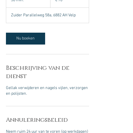
30 min.
3
€ 70
0
m
Zuider Parallelweg 58a, 6882 AH Velp
i
n
.
Nu boeken
Beschrijving van de
dienst
Gellak verwijderen en nagels vijlen, verzorgen
en polijsten.
Annuleringsbeleid
Neem ruim 24 uur van te voren (op werkdagen)