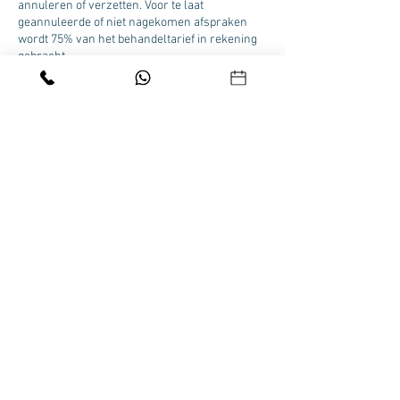
annuleren of verzetten. Voor te laat
geannuleerde of niet nagekomen afspraken
wordt 75% van het behandeltarief in rekening
gebracht.
Contactgegevens
Beau Visage Skincare Clinic Velp, Zuider
Parallelweg 58A, Velp, Nederland
HOME
|
ONLINE BOEKEN
|
FACIALS
|
BROWS &
LASHES
|
PEELINGS
|
PEDICURE
|
MEDISCH
PEDICURE
|
MANICUREN
|
ONLINE SHOPPEN
|
CONTACT
©
1995- 2026
BEAU VISAGE SKINCARE CLINIC VELP |
Tel. +31612240884