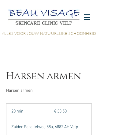
ALLES VOOR JOUW NATUURLIJKE SCHOONHEID
Harsen armen
Harsen armen
33,50
euro
20 min.
2
€ 33,50
0
m
Zuider Parallelweg 58a, 6882 AH Velp
i
n