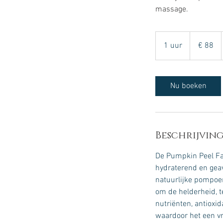
massage.
88
euro
1 uur
1
€ 88
u
u
Nu boeken
Beschrijving
De Pumpkin Peel Fac
hydraterend en geav
natuurlijke pompoen
om de helderheid, t
nutriënten, antioxi
waardoor het een vri