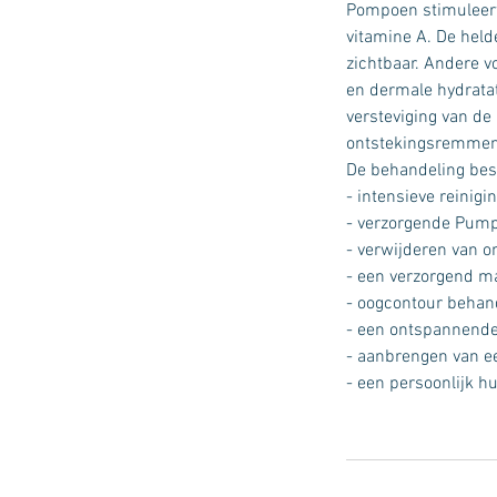
Pompoen stimuleert
vitamine A. De held
zichtbaar. Andere 
en dermale hydratat
versteviging van d
ontstekingsremmen
De behandeling best
- intensieve reinig
- verzorgende Pump
- verwijderen van o
- een verzorgend m
- oogcontour behan
- een ontspannend
- aanbrengen van 
- een persoonlijk h