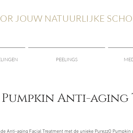
OOR JOUW NATUURLIJKE SCH
ELINGEN
PEELINGS
MED
 Pumpkin Anti-aging
nde Anti-aging Facial Treatment met de unieke PurezzO Pumpkin 