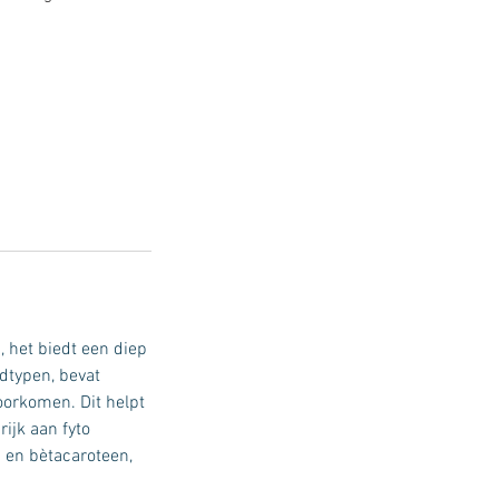
, het biedt een diep
idtypen, bevat
oorkomen. Dit helpt
ijk aan fyto
n en bètacaroteen,