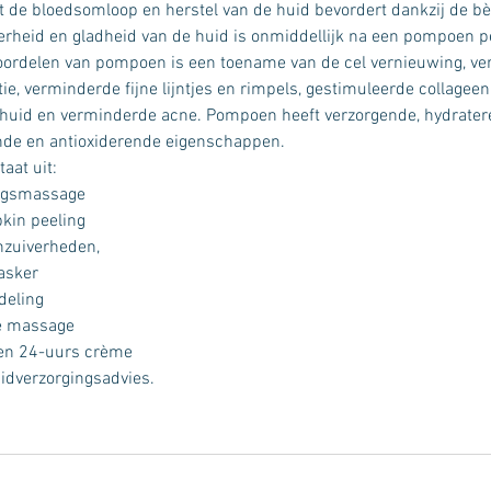
 de bloedsomloop en herstel van de huid bevordert dankzij de b
erheid en gladheid van de huid is onmiddellijk na een pompoen pe
voordelen van pompoen is een toename van de cel vernieuwing, v
ie, verminderde fijne lijntjes en rimpels, gestimuleerde collageen
e huid en verminderde acne. Pompoen heeft verzorgende, hydrater
de en antioxiderende eigenschappen.
aat uit:
ingsmassage
kin peeling
nzuiverheden,
asker
deling
e massage
een 24-uurs crème
uidverzorgingsadvies.