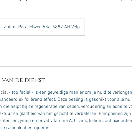
Zuider Parallelweg 58a, 6882 AH Velp
 van de dienst
ial - top facial - is een geweldige manier om je huid te verjongen
anceerd ex foliërend effect. Deze peeling is geschikt voor alle hu
 die helpt bij de regeneratie van cellen, veroudering en acne te v
extuur en gladheid van het gezicht te verbeteren. Pompoenen zijn r
danten, enzymen en bevat vitamine A, C, zink, kalium, antioxidante
je radicalenbestrijder is.