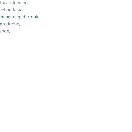
ètacaroteen en
eling facial
erhoogde epidermale
productie,
ende,