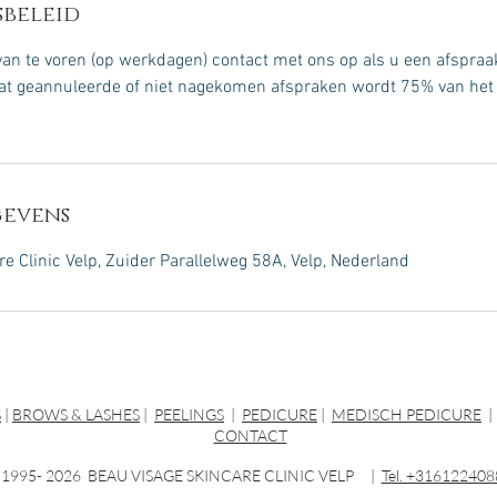
beleid
n te voren (op werkdagen) contact met ons op als u een afspraak
laat geannuleerde of niet nagekomen afspraken wordt 75% van het 
evens
e Clinic Velp, Zuider Parallelweg 58A, Velp, Nederland
S
|
BROWS & LASHES
|
PEELINGS
|
PEDICURE
|
MEDISCH PEDICURE
CONTACT
 1995- 2026 BEAU VISAGE SKINCARE CLINIC VELP |
Tel. +316122408