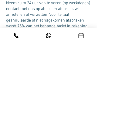
Neem ruim 24 uur van te voren (op werkdagen)
contact met ons op als u een afspraak wil
annuleren of verzetten. Voor te laat
geannuleerde of niet nagekomen afspraken
wordt 75% van het behandeltarief in rekening
gebracht.
Contactgegevens
Beau Visage Skincare Clinic Velp, Zuider
Parallelweg 58A, Velp, Nederland
HOME
|
ONLINE BOEKEN
|
FACIALS
|
BROWS &
LASHES
|
PEELINGS
|
PEDICURE
|
MEDISCH
PEDICURE
|
MANICUREN
|
ONLINE SHOPPEN
|
CONTACT