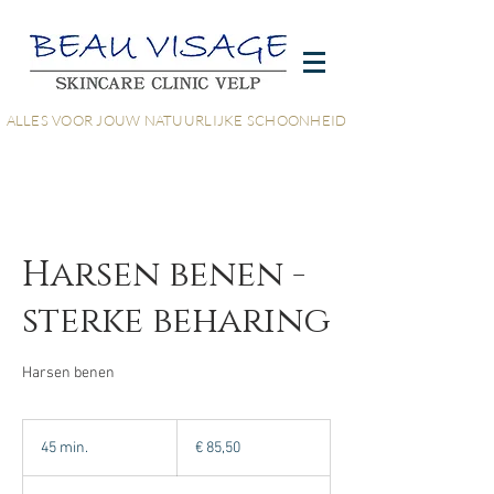
ALLES VOOR JOUW NATUURLIJKE SCHOONHEID
Harsen benen -
sterke beharing
Harsen benen
85,50
euro
45 min.
4
€ 85,50
5
m