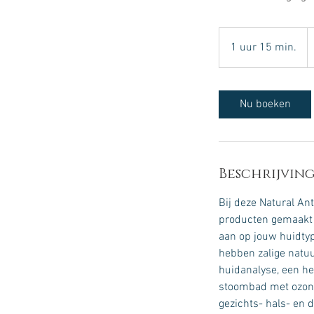
1
e
1 uur 15 min.
1
u
u
1
Nu boeken
5
m
i
n
Beschrijving
.
Bij deze Natural An
producten gemaakt v
aan op jouw huidtyp
hebben zalige natuu
huidanalyse, een he
stoombad met ozon, 
gezichts- hals- en 