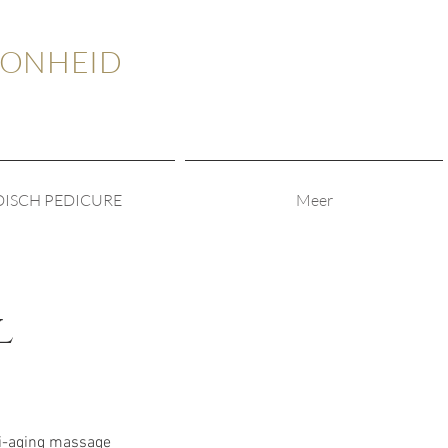
OONHEID
ISCH PEDICURE
Meer
l
ti-aging massage