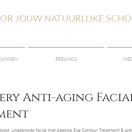
OOR JOUW NATUURLIJKE SCH
ELINGEN
PEELINGS
MED
ery Anti-aging Facia
ment
Boost, uitgebreide facial met peeling, Eye Contour Treatment & an