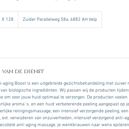
28
uro
€ 128
Zuider Parallelweg 58a, 6882 AH Velp
 van de dienst
ti-aging Boost is een uitgebreide gezichtsbehandeling met zuiver 
an biologische ingrediënten. Wij passen wij de producten tijde
e om voor jouw huid optimaal te verzorgen. De producten voelen 
rlijke aroma`s. en een huid verbeterende peeling aangepast op je
erlijke reinigingsmassage, een intensief verzorgende peeling, ee
evt. verwijderen van onzuiverheden, intensief verzorgend anti-a
decolleté anti-aging massage, je wenkbrauwen naar wens epileren