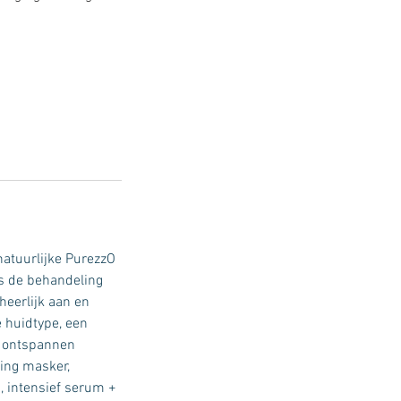
natuurlijke PurezzO
ns de behandeling
heerlijk aan en
 huidtype, een
n ontspannen
ging masker,
, intensief serum +