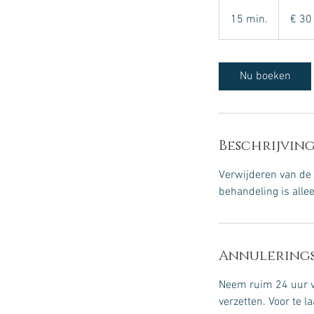
30
euro
15 min.
1
€ 30
5
m
i
Nu boeken
n
.
Beschrijving
Verwijderen van de 
behandeling is alle
Annulerings
Neem ruim 24 uur va
verzetten. Voor te 