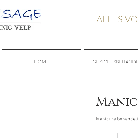
ALLES V
HOME
GEZICHTSBEHAND
Manic
Manicure behandeli
93