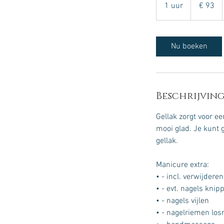
euro
1 uur
1
€ 93
u
u
Nu boeken
Beschrijving
Gellak zorgt voor ee
mooi glad. Je kunt 
gellak.
Manicure extra:
• - incl. verwijderen
• - evt. nagels knip
• - nagels vijlen
• - nagelriemen lo