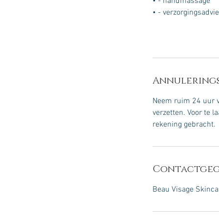
• - handmassage
• - verzorgingsadvi
Annulerings
Neem ruim 24 uur va
verzetten. Voor te 
rekening gebracht.
Contactgeg
Beau Visage Skincar