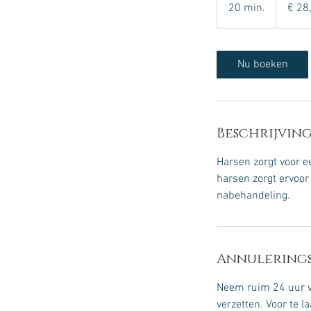
euro
20 min.
2
€ 28
0
m
i
Nu boeken
n
.
Beschrijving
Harsen zorgt voor 
harsen zorgt ervoor
nabehandeling.
Annulerings
Neem ruim 24 uur va
verzetten. Voor te 