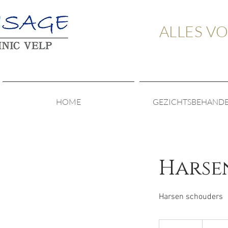
ALLES V
HOME
GEZICHTSBEHAND
Harse
Harsen schouders
28,50