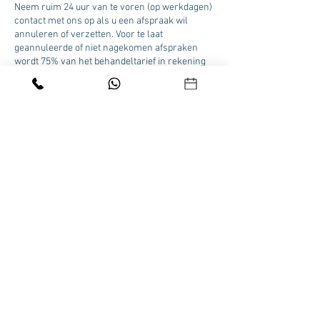
Neem ruim 24 uur van te voren (op werkdagen)
contact met ons op als u een afspraak wil
annuleren of verzetten. Voor te laat
geannuleerde of niet nagekomen afspraken
wordt 75% van het behandeltarief in rekening
gebracht.
Contactgegevens
Beau Visage Skincare Clinic Velp, Zuider
Parallelweg 58A, Velp, Nederland
HOME
|
ONLINE BOEKEN
|
FACIALS
|
BROWS &
LASHES
|
PEELINGS
|
PEDICURE
|
MEDISCH
PEDICURE
|
MANICUREN
|
ONLINE SHOPPEN
|
CONTACT