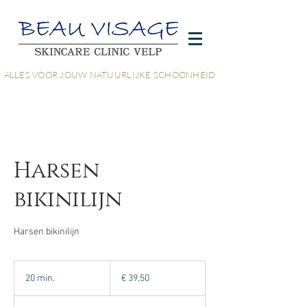
ALLES VOOR JOUW NATUURLIJKE SCHOONHEID
Harsen
bikinilijn
Harsen bikinilijn
39,50
euro
20 min.
2
€ 39,50
0
m