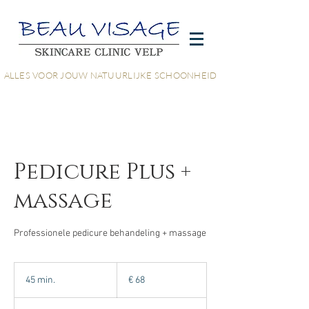
ALLES VOOR JOUW NATUURLIJKE SCHOONHEID
Pedicure Plus +
massage
Professionele pedicure behandeling + massage
68
euro
45 min.
4
€ 68
5
m