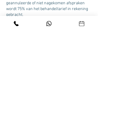
geannuleerde of niet nagekomen afspraken
wordt 75% van het behandeltarief in rekening
gebracht.
Contactgegevens
Beau Visage Skincare Clinic Velp, Zuider
Parallelweg 58A, Velp, Nederland
HOME
|
ONLINE BOEKEN
|
FACIALS
|
BROWS &
LASHES
|
PEELINGS
|
PEDICURE
|
MEDISCH
PEDICURE
|
MANICUREN
|
ONLINE SHOPPEN
|
CONTACT
©
1995- 2026
BEAU VISAGE SKINCARE CLINIC VELP |
Tel. +31612240884