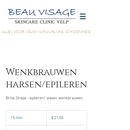
ALLES VOOR JOUW NATUURLIJKE SCHOONHEID
Wenkbrauwen
harsen/epileren
Brow Shape - epileren/ waxen wenkbrauwen
21,50
euro
15 min.
1
€ 21,50
5
m