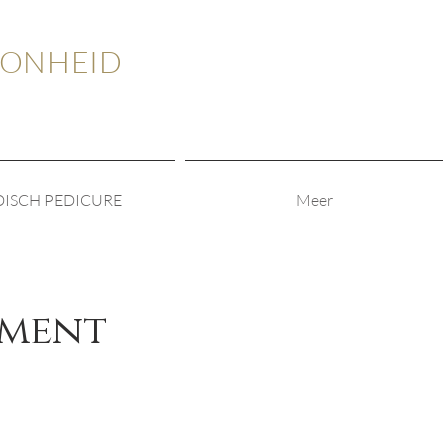
OONHEID
ISCH PEDICURE
Meer
tment