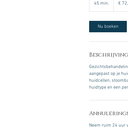
euro
45 min.
4
€ 72
5
m
i
Nu boeken
n
.
Beschrijving
Gezichtsbehandeling
aangepast op je hui
huidcellen, stoomb
huidtype en een per
Annulerings
Neem ruim 24 uur va