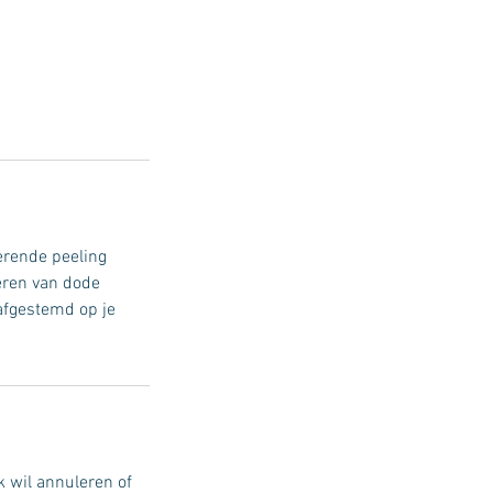
erende peeling
eren van dode
afgestemd op je
 wil annuleren of