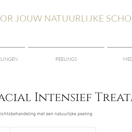
OOR JOUW NATUURLIJKE SCH
ELINGEN
PEELINGS
MED
acial Intensief Trea
zichtsbehandeling met een natuurlijke peeling